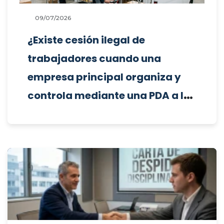
09/07/2026
¿Existe cesión ilegal de
trabajadores cuando una
empresa principal organiza y
controla mediante una PDA a los
repartidores de sus
subcontratas (aunque estas
aporten los vehículos), y
procede imponer una sanción
administrativa por cada
subcontrata o una única multa