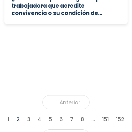
trabajadora que acredite
convivencia o su condición de
"cuidador" para conceder el permiso
de cinco días por enfermedad grave
u hospitalización de familiares?
Anterior
1
2
3
4
5
6
7
8
151
152
...