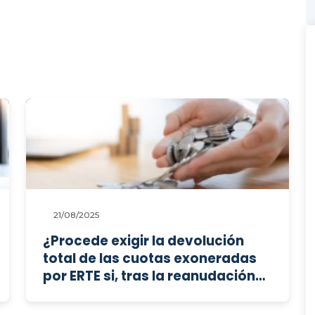
omisión de información
relevante sobre una operación
empresarial?
21/08/2025
¿Procede exigir la devolución
total de las cuotas exoneradas
por ERTE si, tras la reanudación
de la actividad, se extingue por
acuerdo la relación laboral con