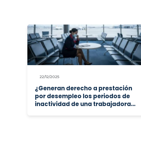
22/12/2025
¿Generan derecho a prestación
por desempleo los periodos de
inactividad de una trabajadora
con contrato indefinido a tiempo
parcial con jornada concentrada
incluida en un ERTE COVID por
fuerza mayor?