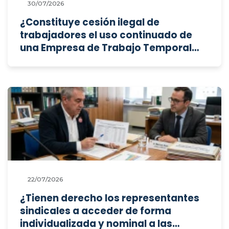
30/07/2026
¿Constituye cesión ilegal de
trabajadores el uso continuado de
una Empresa de Trabajo Temporal
(ETT) para cubrir necesidades
estructurales de la usuaria, y procede
aplicar agravantes en la sanción
administrativa por el tamaño de la
empresa y la prolongación del
fraude?
22/07/2026
¿Tienen derecho los representantes
sindicales a acceder de forma
individualizada y nominal a las