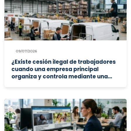
incapacidad temporal, permisos
familiares o suspensiones
disciplinarias?
09/07/2026
¿Existe cesión ilegal de trabajadores
cuando una empresa principal
organiza y controla mediante una
PDA a los repartidores de sus
subcontratas (aunque estas aporten
los vehículos), y procede imponer
una sanción administrativa por cada
subcontrata o una única multa por
infracción continuada?