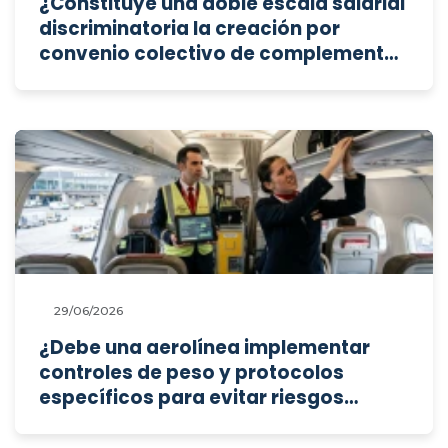
¿Constituye una doble escala salarial
discriminatoria la creación por
convenio colectivo de complementos
ad personam estáticos para
compensar exclusivamente a la
plantilla antigua por la supresión de
conceptos retributivos previos?
29/06/2026
¿Debe una aerolínea implementar
controles de peso y protocolos
específicos para evitar riesgos
ergonómicos, y puede oponerse a
una condena judicial argumentando