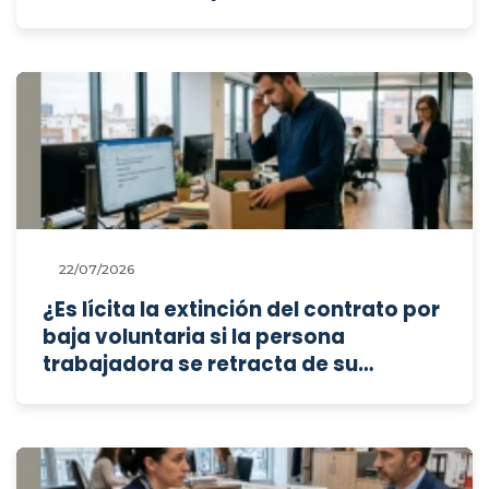
cantidades que percibe cada
empleado público en concepto de
complemento de productividad, o
debe limitarse el acceso para
proteger sus datos personales?
22/07/2026
¿Es lícita la extinción del contrato por
baja voluntaria si la persona
trabajadora se retracta de su
decisión de forma expresa durante el
plazo de preaviso y sin causar
perjuicio a la empresa?