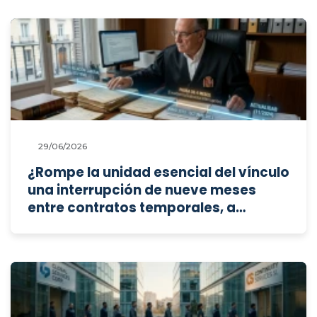
exclusivamente que ya cumple
dichas medidas?
29/06/2026
¿Rompe la unidad esencial del vínculo
una interrupción de nueve meses
entre contratos temporales, a
efectos de calcular la antigüedad,
cuando no existe fraude en la
contratación pero el cese representa
un porcentaje mínimo en una relación
laboral de más de 26 años?