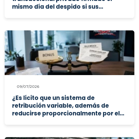
mismo día del despido si sus
cláusulas lo subordinan a un acto de
conciliación, y cabe unificar doctrina
si la sentencia de contraste no
contiene dicha subordinación?
09/07/2026
¿Es lícito que un sistema de
retribución variable, además de
reducirse proporcionalmente por el
tiempo no trabajado, aplique un
descuento adicional por
"absentismo" en supuestos de