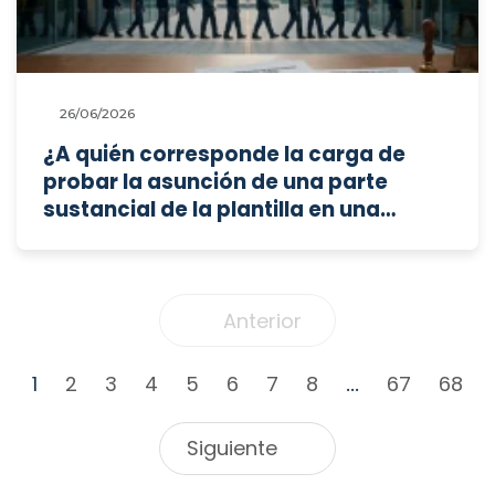
26/06/2026
¿A quién corresponde la carga de
probar la asunción de una parte
sustancial de la plantilla en una
sucesión de contratas, y cómo
resuelve el Tribunal Supremo el
conflicto normativo sobre quién debe
asumir las deudas salariales del
Anterior
pasado?
1
2
3
4
5
6
7
8
67
68
...
Siguiente