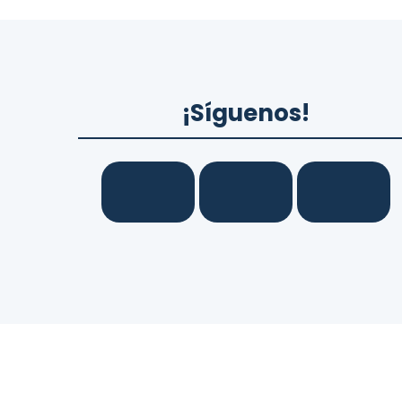
¡Síguenos!
© 2026
LexaGo IAS, SL.
Todos los derec