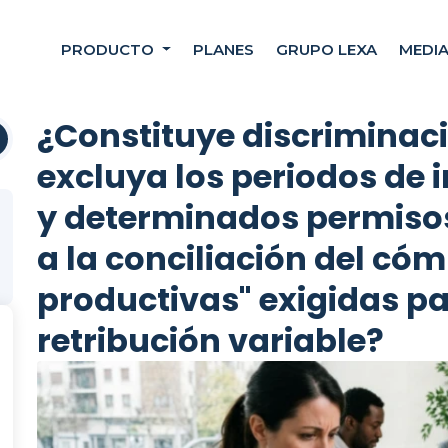
PRODUCTO
PLANES
GRUPO LEXA
MEDI
¿Constituye discrimina
excluya los periodos de
y determinados permisos
a la conciliación del có
productivas" exigidas p
retribución variable?