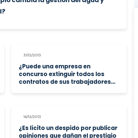
io cambia la gestión del agua y
l?
31/12/2013
¿Puede una empresa en
concurso extinguir todos los
contratos de sus trabajadores
sin acreditar motivos
económicos?
16/12/2013
¿Es lícito un despido por publicar
opiniones que dañan el prestigio