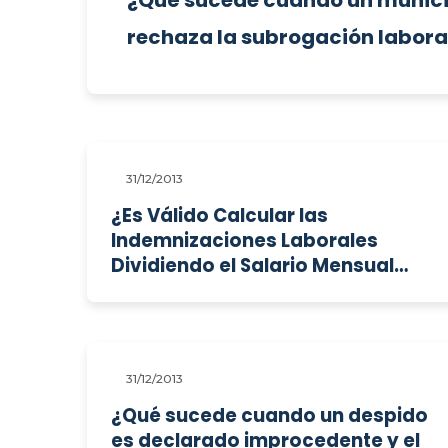
¿Qué sucede cuando un municip
rechaza la subrogación labora
31/12/2013
¿Es Válido Calcular las
Indemnizaciones Laborales
Dividiendo el Salario Mensual
entre 30 Días?
31/12/2013
¿Qué sucede cuando un despido
es declarado improcedente y el