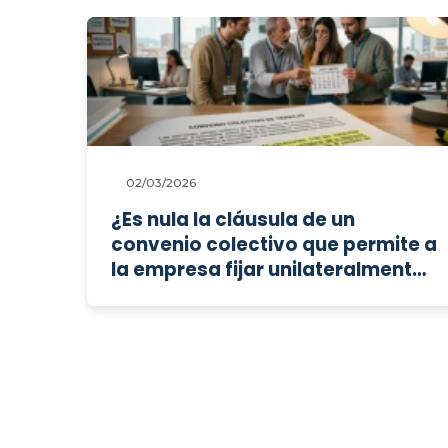
02/03/2026
¿Es nula la cláusula de un
convenio colectivo que permite a
la empresa fijar unilateralmente
las vacaciones de los
trabajadores fijos discontinuos
con cinco días de preaviso y les
impone un régimen de descanso
compensatorio por festivos peor
que al personal fijo ordinario?