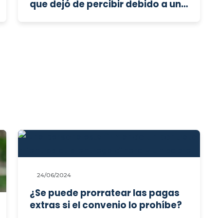
que dejó de percibir debido a una
discriminación salarial por no
aplicación del convenio
colectivo, dentro de un
procedimiento de tutela de
derechos fundamentales?
24/06/2024
¿Se puede prorratear las pagas
extras si el convenio lo prohíbe?