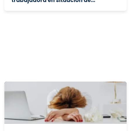
trabajadora en situación de
incapacidad permanente total sin
valorar previamente su adaptación al
puesto?